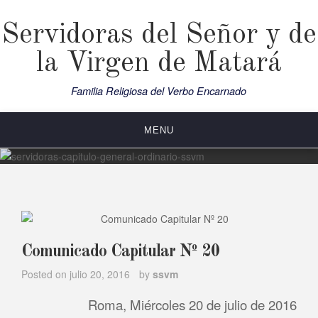
Skip
to
Servidoras del Señor y de
content
la Virgen de Matará
Familia Religiosa del Verbo Encarnado
MENU
Comunicado Capitular Nº 20
Posted on
julio 20, 2016
by
ssvm
Roma, Miércoles 20 de julio de 2016