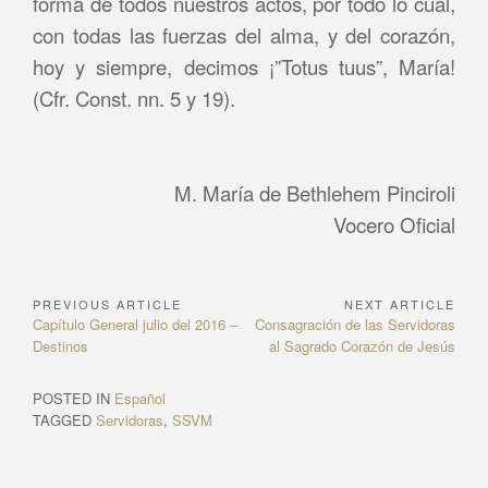
forma de todos nuestros actos, por todo lo cual,
con todas las fuerzas del alma, y del corazón,
hoy y siempre, decimos ¡”Totus tuus”, María!
(Cfr. Const. nn. 5 y 19).
M. María de Bethlehem Pinciroli
Vocero Oficial
PREVIOUS ARTICLE
NEXT ARTICLE
Navegación
Previous
Next
Capítulo General julio del 2016 –
Consagración de las Servidoras
de
Article:
Article:
Destinos
al Sagrado Corazón de Jesús
entradas
POSTED IN
Español
TAGGED
Servidoras
,
SSVM