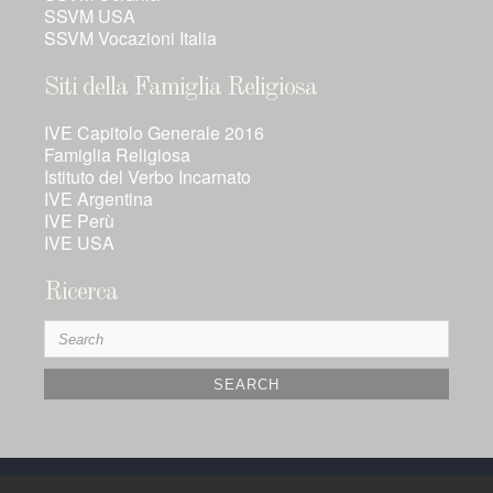
SSVM USA
SSVM Vocazioni Italia
Siti della Famiglia Religiosa
IVE Capitolo Generale 2016
Famiglia Religiosa
Istituto del Verbo Incarnato
IVE Argentina
IVE Perù
IVE USA
Ricerca
Search
for: